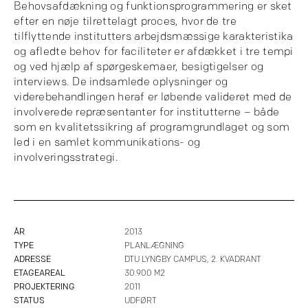
Behovsafdækning og funktionsprogrammering er sket
efter en nøje tilrettelagt proces, hvor de tre
tilflyttende institutters arbejdsmæssige karakteristika
og afledte behov for faciliteter er afdækket i tre tempi
og ved hjælp af spørgeskemaer, besigtigelser og
interviews. De indsamlede oplysninger og
viderebehandlingen heraf er løbende valideret med de
involverede repræsentanter for institutterne – både
som en kvalitetssikring af programgrundlaget og som
led i en samlet kommunikations- og
involveringsstrategi.
ÅR
2013
TYPE
PLANLÆGNING
ADRESSE
DTU LYNGBY CAMPUS, 2. KVADRANT
ETAGEAREAL
30.900 M2
PROJEKTERING
2011
STATUS
UDFØRT