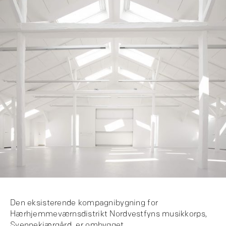
Den eksisterende kompagnibygning for
Hærhjemmeværnsdistrikt Nordvestfyns musikkorps,
Svennekjærgård, er ombygget.