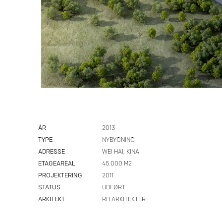
ÅR
2013
TYPE
NYBYGNING
ADRESSE
WEI HAI, KINA
ETAGEAREAL
45.000 M2
PROJEKTERING
2011
STATUS
UDFØRT
ARKITEKT
RH ARKITEKTER