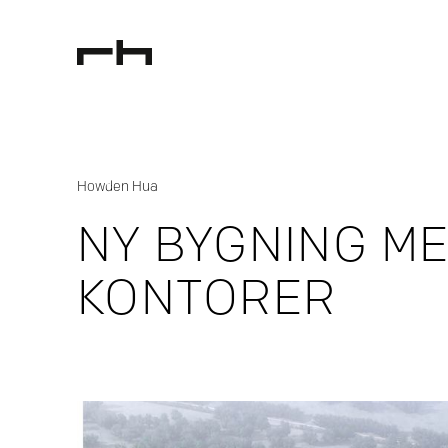
Howden Hua
NY BYGNING M
KONTORER