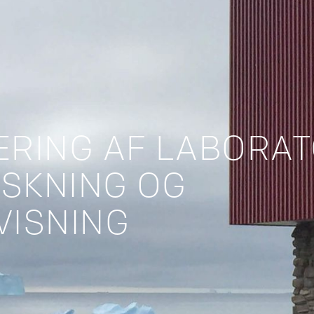
RING AF LABORAT
RSKNING OG
VISNING