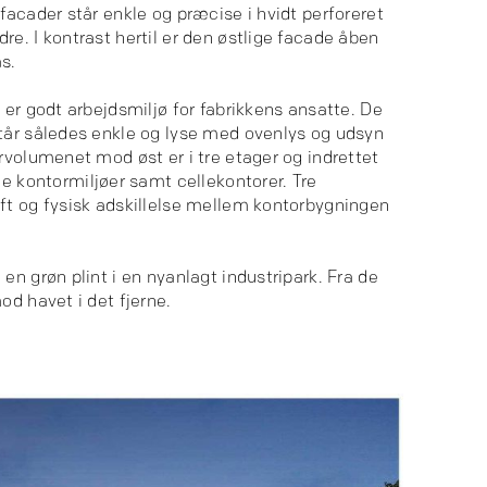
facader står enkle og præcise i hvidt perforeret
e. I kontrast hertil er den østlige facade åben
as.
 er godt arbejdsmiljø for fabrikkens ansatte. De
tår således enkle og lyse med ovenlys og udsyn
rvolumenet mod øst er i tre etager og indrettet
ontormiljøer samt cellekontorer. Tre
ft og fysisk adskillelse mellem kontorbygningen
.
en grøn plint i en nyanlagt industripark. Fra de
od havet i det fjerne.