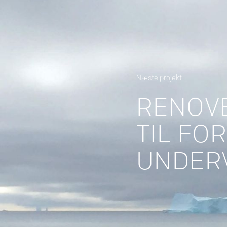
Næste projekt
RENOVE
TIL FO
UNDER